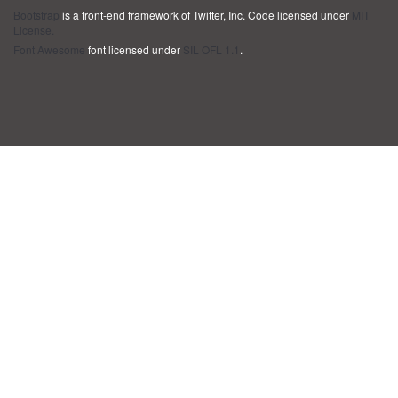
Bootstrap
is a front-end framework of Twitter, Inc. Code licensed under
MIT
License.
Font Awesome
font licensed under
SIL OFL 1.1
.